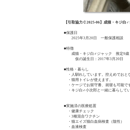
【引取協力Ｃ2025-06】成猫・キジ
■保護日
2025年3月20日 一般保護相談
■特徴
成猫・キジ白♂ジャック 推定9歳 体
仮の誕生日：2017年3月20日
■性格・暮らし
・人馴れしています。控えめでおと
・猫用トイレが使えます。
・ケージでお留守番、就寝も可能で
・キジ白♂小次郎と一緒に暮らして
■実施済の医療処置
・健康チェック
・3種混合ワクチン
・猫エイズ猫白血病検査（陰性）
・血液検査