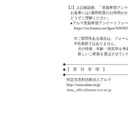
【2】上記確認後、「里親希望アンケ
お返事には1週間程度のお時間がか
どうぞご理解ください。
●アルマ里親希望アンケートフォー
https://ws.formzu.net/fgen/S3636
※ご質問等ある場合は、フォームの
※先着順ではありません。
犬の性格・年齢・病気等を考慮し
新しいご家庭を選ばさせていた
◆-----------------------------------------------------
◆【 受 付 管 理 】
◆-----------------------------------------------------
特定非営利活動法人アルマ
http://www.alma.or.jp/
alma_office@muse.ocn.ne.jp