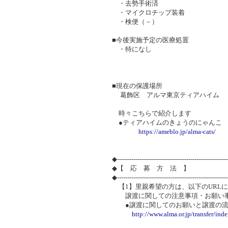
・去勢手術済
・マイクロチップ装着
・検便（－）
■今後実施予定の医療処置
・特になし
■現在の保護場所
葛飾区 アルマ東京ティアハイム
時々こちらで紹介します
●ティアハイムのきょうのにゃんこ
https://ameblo.jp/alma-cats/
◆-----------------------------------------------------
◆【 応 募 方 法 】
◆-----------------------------------------------------
【1】里親希望の方は、以下のURL
譲渡に関しての注意事項・お願い事
●譲渡に関してのお願いと譲渡の流
http://www.alma.or.jp/transfer/ind