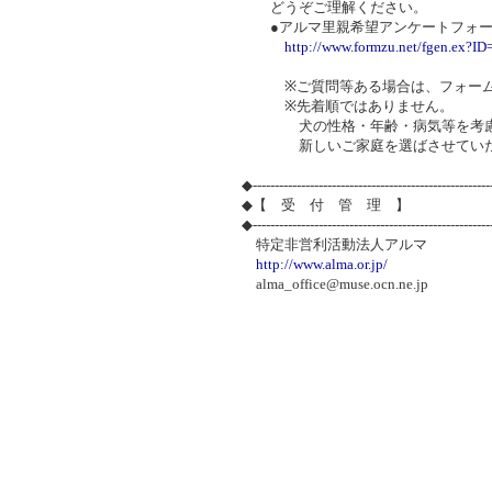
どうぞご理解ください。
●アルマ里親希望アンケートフォー
http://www.formzu.net/fgen.ex?I
※ご質問等ある場合は、フォームの
※先着順ではありません。
犬の性格・年齢・病気等を考慮し
新しいご家庭を選ばさせていた
◆-----------------------------------------------------
◆【 受 付 管 理 】
◆-----------------------------------------------------
特定非営利活動法人アルマ
http://www.alma.or.jp/
alma_office@muse.ocn.ne.jp