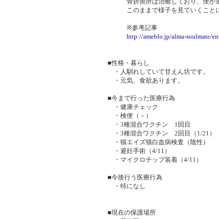
骨折箇所は治癒しており、便が通
このままで様子を見ていくことに
※参考記事
http://ameblo.jp/alma-soulmate/e
■性格・暮らし
・人馴れしていて甘えん坊です。
・元気、食欲あります。
■今まで行った医療行為
・健康チェック
・検便（－）
・3種混合ワクチン 1回目
・3種混合ワクチン 2回目（1/21）
・猫エイズ猫白血病検査（陰性）
・避妊手術（4/11）
・マイクロチップ装着（4/11）
■今後行う医療行為
・特になし
■現在の保護場所