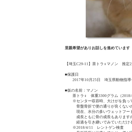
里親希望がありお話しを進めています
【埼玉C29-11】茶トラ♀マノン 推
■保護日
2017年10月25日 埼玉県動物指
■仮の名前：マノン
茶トラ♀ 体重3300グラム（2018/4
※センター収容時、大けがを負って
骨盤骨折で便の通りが良くないの
現在、水分の多いウェットフード
成長ともに骨の成長もありますの
経過を引き継いでみていただける方
※2018/4/11 レントゲン検査