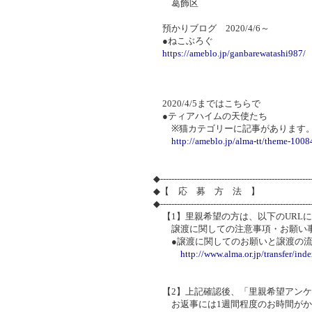
葛飾区
預かりブログ 2020/4/6～
●ねこぶろぐ
https://ameblo.jp/ganbarewatashi987/
2020/4/5まではこちらで
●ティアハイムの天使たち
※猫カテゴリーに記事があります
http://ameblo.jp/alma-tt/theme-100
◆-----------------------------------------------------
◆【 応 募 方 法 】
◆-----------------------------------------------------
【1】里親希望の方は、以下のURL
譲渡に関しての注意事項・お願い事
●譲渡に関してのお願いと譲渡の流
http://www.alma.or.jp/transfer/ind
【2】上記確認後、「里親希望アンケ
お返事には1週間程度のお時間がか