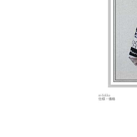
st-fukku
仕様・価格