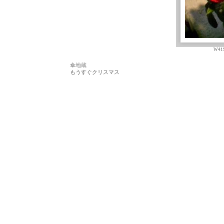
W41S
傘地蔵
もうすぐクリスマス