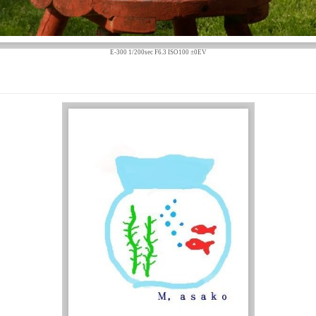
E-300 1/200sec F6.3 ISO100 ±0EV