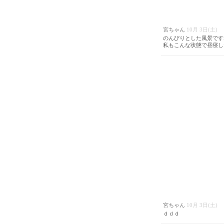
宮ちゃん
10月 3日(土)
のんびりとした風景です
私もこんな状態で昼寝し
宮ちゃん
10月 3日(土)
ｄｄｄ