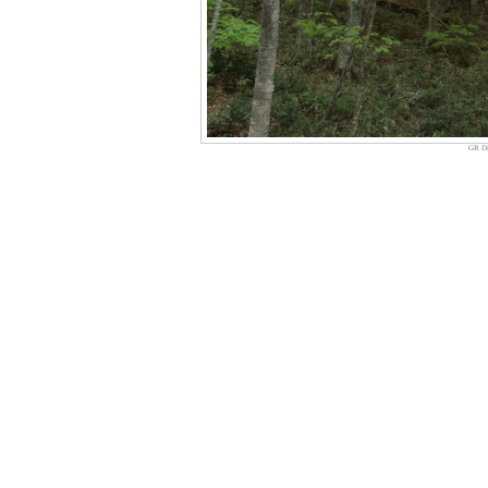
GR Di