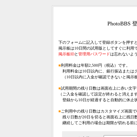
PhotoB
下のフォームに記入して登録ボタンを押すと
掲示板は10日間の試用版としてすぐに利用
掲示板ID
と
管理用パスワード
は忘れないよ
■
利用料金は年額2,500円（税込）です。
利用料金は10日以内に、銀行振込または
（10日以内に入金が確認できないと掲示
■
試用期間の残り日数は画面右上に赤い文字
（ご入金を確認して設定が終わると消えま
登録から10日が経過すると自動的に休止
■
ご利用中の残り日数はカスタマイズ画面で
残り日数が20日を切ると画面右上に残日
継続してご利用の場合は期限が切れる前に