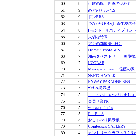
60
9
伊吹の風 四季の花たち 
61
9
めぐのアルバム
62
9
ドンBBS
63
9
つながりBBS(四畳半友の会
64
8
[ モンド ] リバティプリン
65
8
大切な時間
66
8
アンの部屋SELECT
67
7
From t.t. PhotoBBS
68
7
湘南タペストリー 画像掲
69
7
HOOBAR
70
7
Message for me .... 佐藤の家
71
6
SKETCH WALK
72
6
BYWAY PARADISE BBS
73
5
ﾓﾝﾁの掲示板
74
5
・・・おしゃべりしましょ! *S
75
5
会員企業PR
76
5
wanwan_dachs
77
5
B B S
78
4
おしゃべり掲示板
79
4
Gombessa's GALLERY
80
4
カントリークラフトB２＆eco