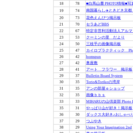
18
78
■白馬山麓 PHOTO情報
南国暮らし✈️ときどき京都
19
74
20
73
花色えんぴつ掲示板
21
70
セラあどBBS
22
67
特定非営利活動法人アルマ
23
53
クーミンの里 だより
24
50
三枝乎の画像掲示板
25
47
カイロプラクティック Phot
26
42
homspun
27
42
奥座敷
28
41
アート フラワー 掲示板
29
37
Bulletin Board System
30
35
Torio&Torikoの湾岸
31
35
アンの部屋ｅショップ
32
35
画像ｂｂｓ
33
33
MIHARUの山倶楽部 Photo 
35
31
やっぱり山が好き！掲示板
36
30
ダックス大好き♪おしゃべ
37
29
つぶやき
38
29
Using Your Imagination 2nd