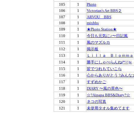
105
1
Photo
106
1
Victorian's Art BBS２
107
1
ARVOU BBS
108
1
mixbbs
109
1
★Photo Station★
110
1
今日も元気に♪〜日記風
111
1
風のマズルカ
112
1
掲示板
113
1
Ｌｉｌｌａ Ｂｌｏｍｍａ
114
1
勝手にしゃべらんね(*^^)v
115
1
皆でつれもていこら
116
1
心からありがとう ?みんな大好
117
1
すずめかご
118
1
DIARY 〜風の景色〜
119
1
☆?Aipapa BBS&Diary?☆
120
1
ネコの写真
121
1
未使用タオル集めてます