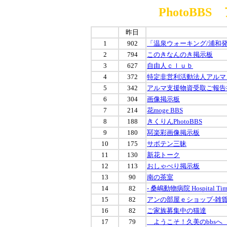
PhotoB
昨日
1
902
「温泉ウォーキング/浦和
2
794
このきなんのき掲示板
3
627
自由人ｃｌｕｂ
4
372
特定非営利活動法人アルマ
5
342
アルマ支援物資受取ご報告
6
304
画像掲示板
7
214
花moge BBS
8
188
きくりんPhotoBBS
9
180
冩楽彩画像掲示板
10
175
サボテン三昧
11
130
新花トーク
12
113
おしゃべり掲示板
13
90
南の茶室
14
82
- 桑嶋動物病院 Hospital Times
15
82
アンの部屋ｅショップ-雑貨
16
82
ご家族募集中の猫達
17
79
ようこそ！久美のbbs