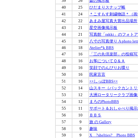
39
26
森の掲示板
40
25
ひだまりスナップ帳
41
24
＊こすもす刺繍物語＊（画
42
22
あまみ屋写真大賞出品場所
43
21
星空画像掲示板
44
21
写真館「rakki」のフォト
45
19
八寸の写真便り A photo letter
46
18
Atelier*k BBS
47
16
「三の丸倶楽部」の投稿写
48
16
お筝についてＱ＆Ａ
49
16
笑顔でのんびりお喋り
50
16
民家言言
51
16
××しっぽBBS××
52
14
山スキー（バックカントリ
53
12
大洲ロータリークラブ画像
54
12
まろのPhotoBBS
55
11
サポート＆おしゃべり掲示
56
10
ＢＢＳ
57
9
旅 の Gallery
58
9
趣味
59
9
X ?shelties? Photo BBS