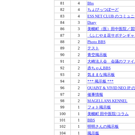
81
4
Bbs
82
4
ちょびっつぼーど
83
4
ESS NET CLUB のコミ
84
3
Diary
86
3
美幌町（医）田中医院／質
87
3
《ふじやま花サボテンギャ
88
2
Photo BBS
89
2
テスト
90
2
青空掲示板
91
2
大崎法人会 会議のファイ
92
2
赤ちゃんBBS
93
2
気ままな掲示板
94
2
*** 掲示板 ***
96
2
QUAINT & VIVID NEO
97
2
催事情報
98
2
MAGELLANS KENNEL
99
1
フォト掲示板
100
1
美幌町 田中医院/コラム
101
1
BBS
102
1
明明さんの掲示板
104
1
掲示板