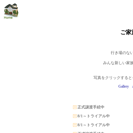
ご家
行き場のな
みんな新しい家
写真をクリックすると
Gallery
正式譲渡手続中
8/1～トライアル中
8/1～トライアル中