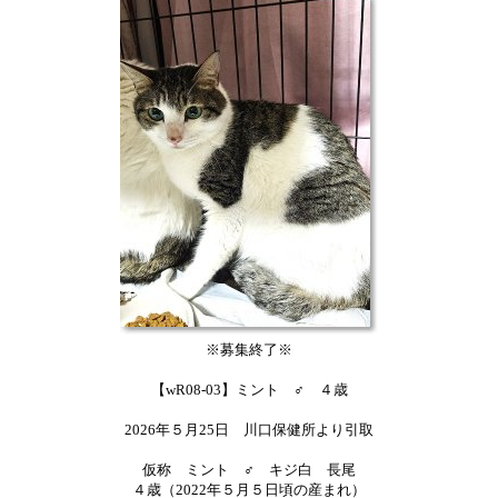
※募集終了※
【wR08-03】ミント ♂ ４歳
2026年５月25日 川口保健所より引取
仮称 ミント ♂ キジ白 長尾
４歳（2022年５月５日頃の産まれ）