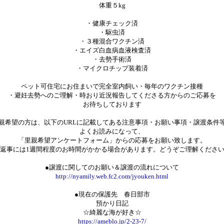
体重５kg
・健康チェック済
・駆虫済
・３種混合ワクチン済
・エイズ白血病血液検査済
・去勢手術済
・マイクロチップ装着済
ペット可住宅にお住まいで完全室内飼い・毎年のワクチン接種
・避妊去勢へのご理解・時おり近況報告してくださる方からのご応募を
お待ちしております
親希望の方は、以下のURLに記載してある注意事項・お願い事項・譲渡条件
よくお読みになって、
「里親希望アンケートフォーム」からの応募をお願い致します。
返事には1週間程度のお時間がかかる場合があります。どうぞご理解くださ
●譲渡に関してのお願い＆譲渡の流れについて
http://nyamily.web.fc2.com/jyouken.html
●現在の保護先 春日部市
預かり日記
☆綺麗な海が好き☆
https://ameblo.jp/2-23-7/