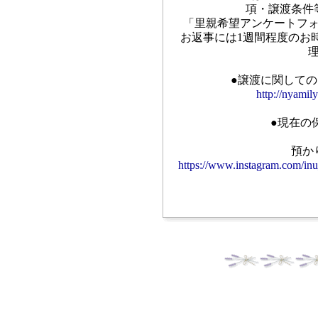
項・譲渡条件
「里親希望アンケートフ
お返事には1週間程度のお
●譲渡に関して
http://nyamil
●現在の
預か
https://www.instagram.com