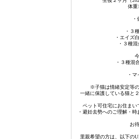
生後２ヶ月（20
体重1
・
・３
・エイズ
・３種混
・３種混合
・マ
※子猫は情緒安定等
一緒に保護している猫と
ペット可住宅にお住まい
・避妊去勢へのご理解・時
お
里親希望の方は、以下のU