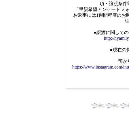
項・譲渡条件
「里親希望アンケートフ
お返事には1週間程度のお
●譲渡に関して
http://nyamil
●現在の
預か
https://www.instagram.com