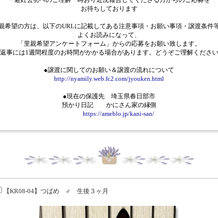
お待ちしております
親希望の方は、以下のURLに記載してある注意事項・お願い事項・譲渡条件
よくお読みになって、
「里親希望アンケートフォーム」からの応募をお願い致します。
返事には1週間程度のお時間がかかる場合があります。どうぞご理解くださ
●譲渡に関してのお願い＆譲渡の流れについて
http://nyamily.web.fc2.com/jyouken.html
●現在の保護先 埼玉県春日部市
預かり日記 かにさん家の縁側
https://ameblo.jp/kani-san/
【KR08-04】つばめ ♂ 生後３ヶ月