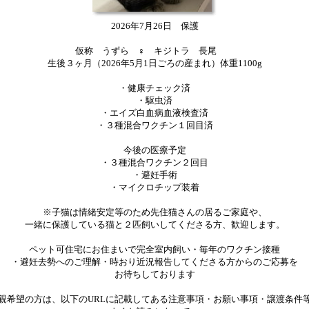
2026年7月26日 保護
仮称 うずら ♀ キジトラ 長尾
生後３ヶ月（2026年5月1日ごろの産まれ）体重1100g
・健康チェック済
・駆虫済
・エイズ白血病血液検査済
・３種混合ワクチン１回目済
今後の医療予定
・３種混合ワクチン２回目
・避妊手術
・マイクロチップ装着
※子猫は情緒安定等のため先住猫さんの居るご家庭や、
一緒に保護している猫と２匹飼いしてくださる方、歓迎します。
ペット可住宅にお住まいで完全室内飼い・毎年のワクチン接種
・避妊去勢へのご理解・時おり近況報告してくださる方からのご応募を
お待ちしております
親希望の方は、以下のURLに記載してある注意事項・お願い事項・譲渡条件