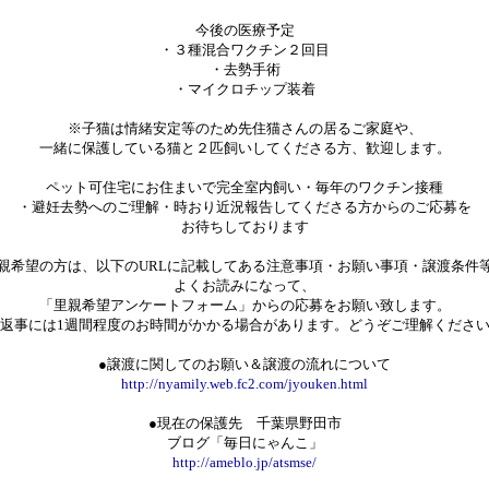
今後の医療予定
・３種混合ワクチン２回目
・去勢手術
・マイクロチップ装着
※子猫は情緒安定等のため先住猫さんの居るご家庭や、
一緒に保護している猫と２匹飼いしてくださる方、歓迎します。
ペット可住宅にお住まいで完全室内飼い・毎年のワクチン接種
・避妊去勢へのご理解・時おり近況報告してくださる方からのご応募を
お待ちしております
親希望の方は、以下のURLに記載してある注意事項・お願い事項・譲渡条件
よくお読みになって、
「里親希望アンケートフォーム」からの応募をお願い致します。
返事には1週間程度のお時間がかかる場合があります。どうぞご理解くださ
●譲渡に関してのお願い＆譲渡の流れについて
http://nyamily.web.fc2.com/jyouken.html
●現在の保護先 千葉県野田市
ブログ「毎日にゃんこ」
http://ameblo.jp/atsmse/