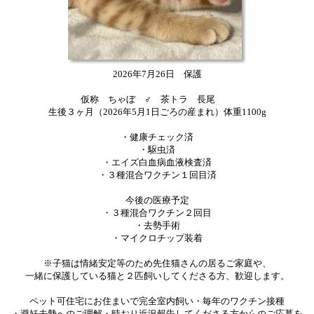
2026年7月26日 保護
仮称 ちゃぼ ♂ 茶トラ 長尾
生後３ヶ月（2026年5月1日ごろの産まれ）体重1100g
・健康チェック済
・駆虫済
・エイズ白血病血液検査済
・３種混合ワクチン１回目済
今後の医療予定
・３種混合ワクチン２回目
・去勢手術
・マイクロチップ装着
※子猫は情緒安定等のため先住猫さんの居るご家庭や、
一緒に保護している猫と２匹飼いしてくださる方、歓迎します。
ペット可住宅にお住まいで完全室内飼い・毎年のワクチン接種
・避妊去勢へのご理解・時おり近況報告してくださる方からのご応募を