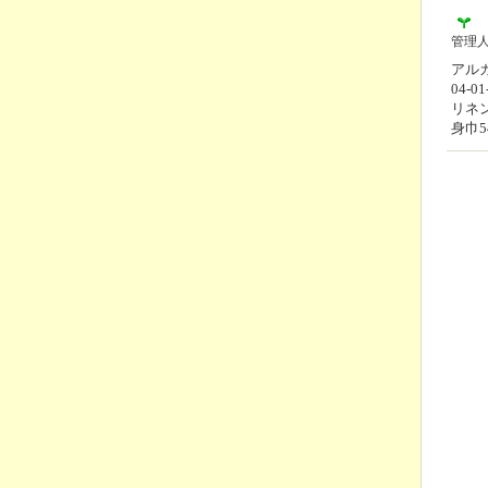
管理
アルカ
04-01
リネン
身巾5