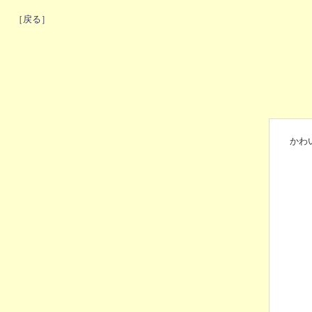
［戻る］
かわ