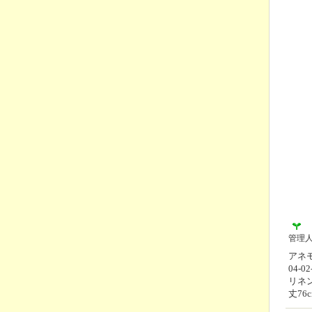
管理
アネモ
04-02
リネ
丈76