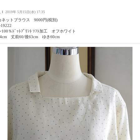
人Ｉ
2019年 5月15日(水) 17:35
ネットブラウス 9000円(税別)
-19222
100％ﾄﾞｯﾄﾌﾟﾘﾝﾄ ｿﾌﾄ加工 オフホワイト
4cm 丈前60/後63cm ゆき60cm