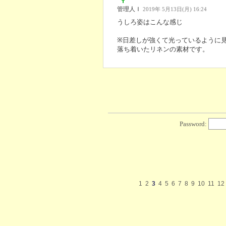
管理人Ｉ
2019年 5月13日(月) 16:24
うしろ姿はこんな感じ
※日差しが強くて光っているように
落ち着いたリネンの素材です。
Password:
1
2
3
4
5
6
7
8
9
10
11
12