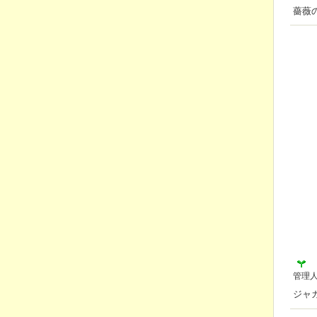
薔薇
管理
ジャ