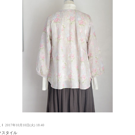
人Ｉ
2017年10月10日(火) 18:40
クスタイル