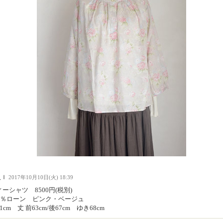
人Ｉ
2017年10月10日(火) 18:39
ーシャツ 8500円(税別)
00％ローン ピンク・ベージュ
1cm 丈 前63cm/後67cm ゆき68cm