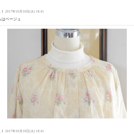
人Ｉ
2017年10月10日(火) 18:41
らはベージュ
人Ｉ
2017年10月10日(火) 18:41