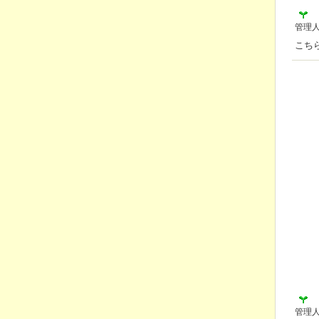
管理
こち
管理