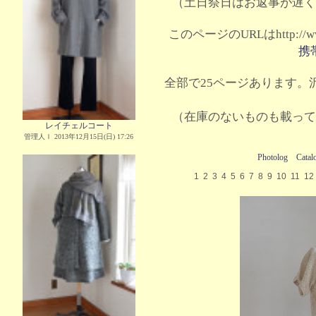
（土日祭日はお返事が遅く
このページのURLはhttp://www.
携
全部で25ページあります。沢
（在庫のないものも載って
レイチェルコート
管理人Ｉ 2013年12月15日(日) 17:26
Photolog
Catal
1
2
3
4
5
6
7
8
9
10
11
12