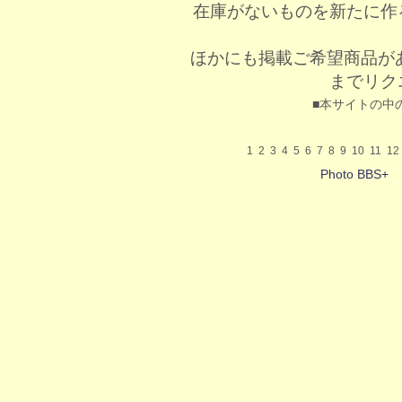
在庫がないものを新たに作
ほかにも掲載ご希望商品が
までリク
■本サイトの中
1
2
3
4
5
6
7
8
9
10
11
12
Photo BBS+