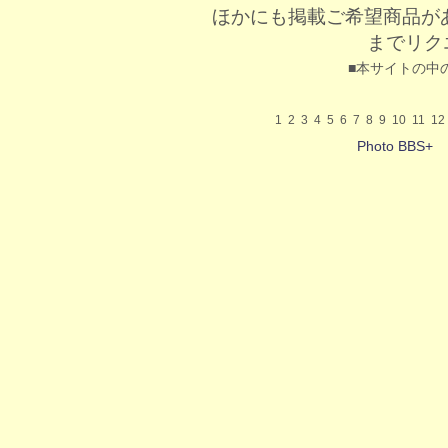
ほかにも掲載ご希望商品が
までリク
■本サイトの中
1
2
3
4
5
6
7
8
9
10
11
12
Photo BBS+