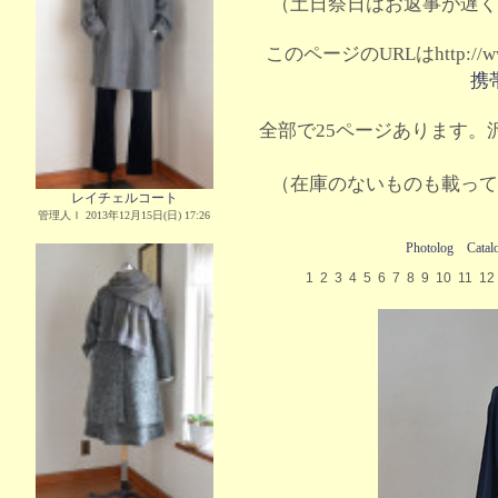
（土日祭日はお返事が遅く
このページのURLはhttp://www.
携
全部で25ページあります。沢
（在庫のないものも載って
レイチェルコート
管理人Ｉ 2013年12月15日(日) 17:26
Photolog
Catal
1
2
3
4
5
6
7
8
9
10
11
12