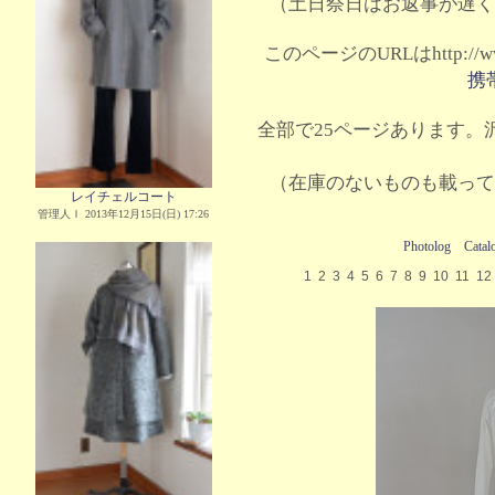
（土日祭日はお返事が遅く
このページのURLはhttp://www.
携
全部で25ページあります。沢
（在庫のないものも載って
レイチェルコート
管理人Ｉ 2013年12月15日(日) 17:26
Photolog
Catal
1
2
3
4
5
6
7
8
9
10
11
12