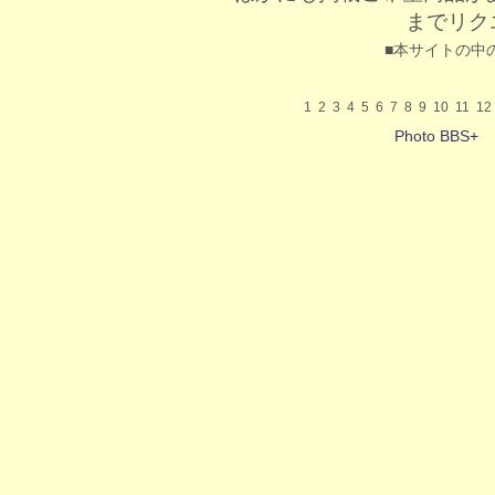
までリク
■本サイトの中
1
2
3
4
5
6
7
8
9
10
11
12
Photo BBS+