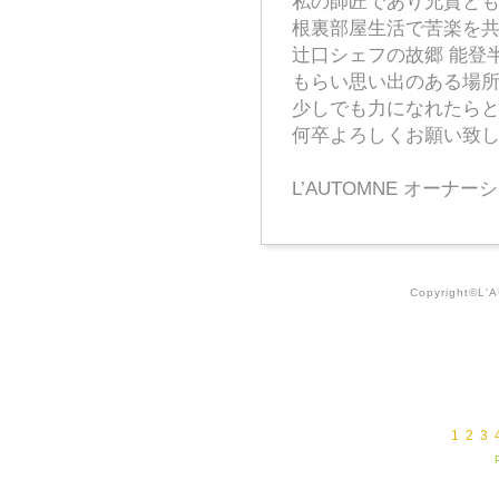
私の師匠であり兄貴と
根裏部屋生活で苦楽を
辻口シェフの故郷 能登
もらい思い出のある場
少しでも力になれたら
何卒よろしくお願い致
L’AUTOMNE オーナ
Copyright©L'A
1
2
3