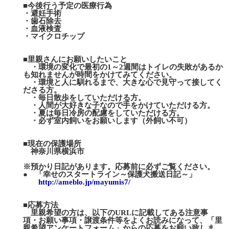
■今後行う予定の医療行為
・避妊手術
・歯石除去
・血液検査
・マイクロチップ
■里親さんにお願いしたいこと
・環境の変化で最初の1～2週間はトイレの失敗があるか
も知れませんが時間をかけてみてください。
・環境と人に馴れるまで、大きな心で見守って接してく
ださる方。
・毎日散歩をしていただける方。
・人間が大好きな子なので手をかけていただける方。
・夏は毎日冷房の配慮をしていただける方。
・必ず室内飼いをお願いします（外飼い不可）
■現在の保護場所
神奈川県横浜市
※預かり日記があります。応募前に必ずご覧ください。
● 「幸せのスタートライン～保護犬搬送日記～」
http://ameblo.jp/mayumis7/
■応募方法
里親希望の方は、以下のURLに記載してある注意事
項・お願い事項・譲渡条件等をよくお読みになって、「里
親希望アンケートフォーム」からの応募をお願い致しま