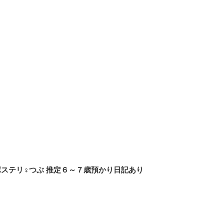
5】ボステリ♀つぶ 推定６～７歳預かり日記あり