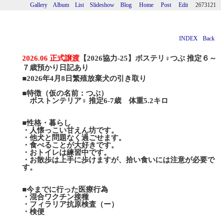
Gallery
Album
List
Slideshow
Blog
Home
Post
Edit
2673121
INDEX
Back
2026.06 正式譲渡
【2026協力-25】ボステリ♀つぶ 推定６～
７歳預かり日記あり
■2026年4月8日繁殖放棄犬の引き取り
■特徴（仮の名前：つぶ）
ボストンテリア♀ 推定6-7歳 体重5.2キロ
■性格・暮らし
・人懐っこい甘えん坊です。
・他犬と問題なく過ごせます。
・食べることが大好きです。
・おトイレは練習中です。
・お散歩は上手に歩けますが、拾い食いには注意が必要で
す。
■今までに行った医療行為
・混合ワクチン接種
・フィラリア抗原検査（ー）
・検便