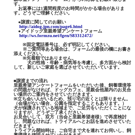
す。
お返事には1週間程度のお時間がかかる場合がありま
す。どうぞご理解ください。
●譲渡に関してのお願い
http://aidog.jpn.com/page6.html
●アイドッグ里親希望アンケートフォーム
http://ws.formzu.net/fgen/S83312472/
※固定電話番号は、必ず明記してください。
※ご質問等ある場合は、フォームの最後の欄にお書き
添えください。
※先着順ではありません。
犬の性格・年齢・病気等を考慮し、多方面から検討
して、新しいご家庭を選ばさせていただいています。
■譲渡までの流れ
里親希望アンケートフォームをいただいた後、飼養環境等
の問題がなければ、ドッグカフェ、里親会他屋内のお見合
い場所のご案内をさせていただきます。
※立ち会い人がいるため、預り宅の近くとは限りません。
（会場がない場合、公園を指定することもあります。）
犬が保護されている地域まで、ご足労をいただくことにな
りますが、どうぞご了承ください。
お見合いして、双方（当会と里親希望者様）で再度検討
し、問題なければ、トライアルへとお話を進めさせていた
だきます。
トライアル開始時は、ご自宅まで犬を連れてお伺いし、飼