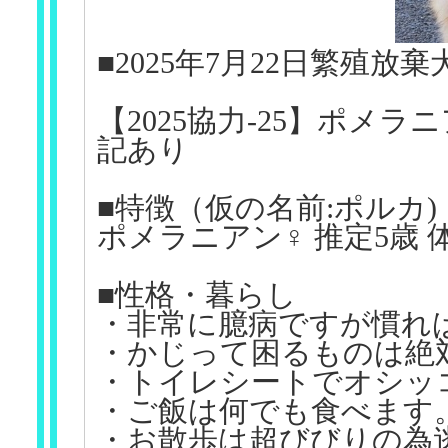
■2025年7月22日繁殖放
【2025協力-25】ポメラ
記あり
■特徴（仮の名前:ポルカ)
ポメラニアン♀ 推定5歳 体
■性格・暮らし
・非常に臆病ですが慣れ
・かじって困るものは絶
・トイレシートでオシッ
・ご飯は何でも食べます
・お散歩は超びびりの為