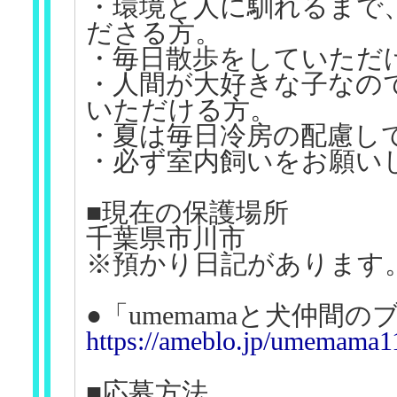
・環境と人に馴れるまで
ださる方。
・毎日散歩をしていただ
・人間が大好きな子なの
いただける方。
・夏は毎日冷房の配慮し
・必ず室内飼いをお願い
■現在の保護場所
千葉県市川市
※預かり日記があります
●「umemamaと犬仲間の
https://ameblo.jp/umemama1
■応募方法