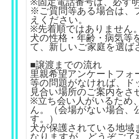
※固定電話番号は、必ず
※ご質問等ある場合は、
えください。
※先着順ではありません
犬の性格・年齢・病気等
て、新しいご家庭を選ば
■譲渡までの流れ
里親希望アンケートフォ
等の問題がなければ、ド
見合い場所のご案内をさ
※立ち会い人がいるため
ん。（会場がない場合、
す。）
犬が保護されている地域
なりますが、どうぞご了