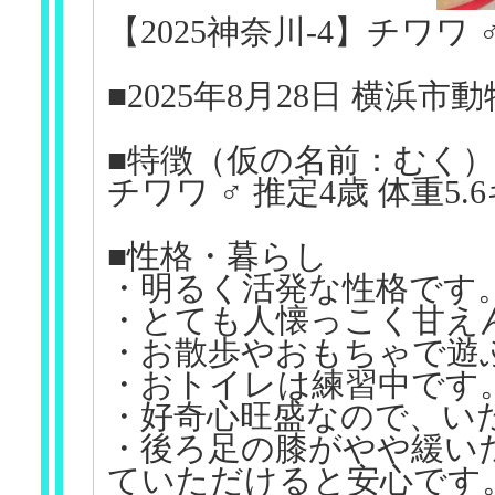
【2025神奈川-4】チワワ
■2025年8月28日 横
■特徴（仮の名前：むく）
チワワ ♂ 推定4歳 体重5
■性格・暮らし
・明るく活発な性格です
・とても人懐っこく甘え
・お散歩やおもちゃで遊
・おトイレは練習中です
・好奇心旺盛なので、い
・後ろ足の膝がやや緩い
ていただけると安心です