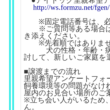
●アイドッグ里親希望ア
http://ws.formzu.net/fge
※固定電話番号は、必
※ご質問等ある場合は
き添えください。
※先着順ではありま
犬の性格・年齢・病気
討して、新しいご家庭を
■譲渡までの流れ
里親希望アンケートフォ
飼養環境等の問題がなけ
屋内のお見合い場所のご
※立ち会い人がいるため
ん。