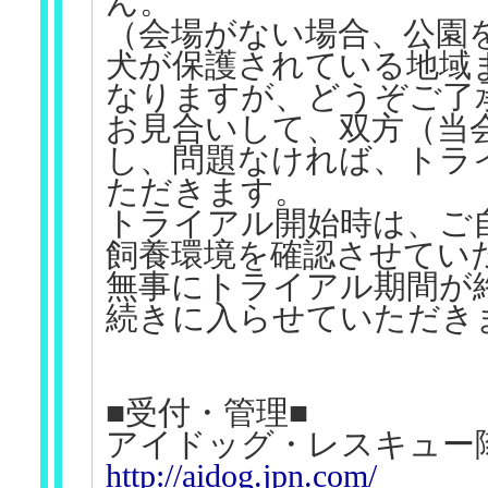
ん。
（会場がない場合、公園
犬が保護されている地域
なりますが、どうぞご了
お見合いして、双方（当
し、問題なければ、トラ
ただきます。
トライアル開始時は、ご
飼養環境を確認させてい
無事にトライアル期間が
続きに入らせていただき
■受付・管理■
アイドッグ・レスキュー
http://aidog.jpn.com/