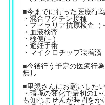
■今までに行った医療行
・混合ワクチン接種
・フィラリア抗原検査（
・血液検査
・検便(－)
・避妊手術
・マイクロチップ装着済
■今後行う予定の医療行為
無し
■里親さんにお願いした
・環境の変化で最初の1
も知れませんが時間をか