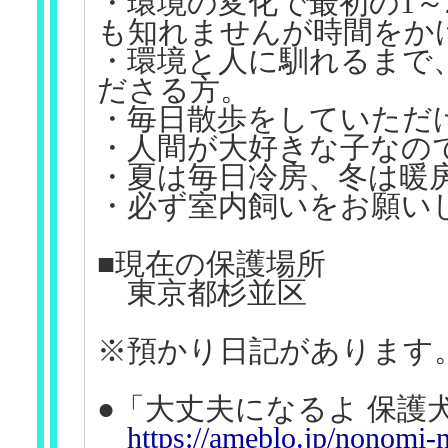
・環境の変化で最初の1
も知れませんが時間をか
・環境と人に馴れるまで
ださる方。
・毎日散歩をしていただ
・人間が大好きな子なの
・夏は毎日冷房、冬は暖
・必ず室内飼いをお願い
■現在の保護場所
東京都杉並区
※預かり日記があります
●「大丈夫になるよ 保護犬
https://ameblo.jp/nonomi-