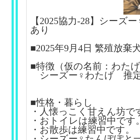
【2025協力-28】シー
あり
■2025年9月4日 繁殖放
■特徴（仮の名前：わた
シーズー♀わたげ 推定3
■性格・暮らし
・人懐っこく甘えん坊で
・おトイレは練習中です
・お散歩は練習中です。
・シーズー♀たんぽぽと