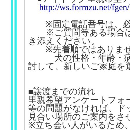
http://ws.formzu.net/fge
※固定電話番号は、必
※ご質問等ある場合は
き添えください。
※先着順ではありま
犬の性格・年齢・病気
討して、新しいご家庭を
■譲渡までの流れ
里親希望アンケートフォ
等の問題がなければ、ド
見合い場所のご案内をさ
※立ち会い人がいるため