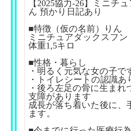
【2025協力-26】ミニ
ん 預かり日記あり
■特徴（仮の名前）りん
ミニチュアダックスフンド
体重1,5キロ
■性格・暮らし
・明るく元気な女の子で
・トイレシートの認識あ
・後ろ左足の骨に生まれ
支障があります
成長が落ち着いた後に、
ます。
■今までに行った医療行