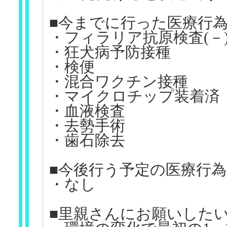
■今までに行った医療行
・フィラリア抗原検査(－
・狂犬病予防接種
・検便
・混合ワクチン接種
・マイクロチップ装着済
・血液検査
・去勢手術
・歯石除去
■今後行う予定の医療行為
・なし
■里親さんにお願いした