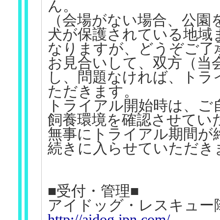
ん。
（会場がない場合、公園
犬が保護されている地域
なりますが、どうぞご了
お見合いして、双方（当
し、問題なければ、トラ
ただきます。
トライアル開始時は、ご
飼養環境を確認させてい
無事にトライアル期間が
続きに入らせていただき
■受付・管理■
アイドッグ・レスキュー
http://aidog.jpn.com/