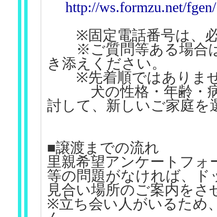
http://ws.formzu.net/fge
※固定電話番号は、必
※ご質問等ある場合は
き添えください。
※先着順ではありま
犬の性格・年齢・病気
討して、新しいご家庭を
■譲渡までの流れ
里親希望アンケートフォ
等の問題がなければ、ド
見合い場所のご案内をさ
※立ち会い人がいるため