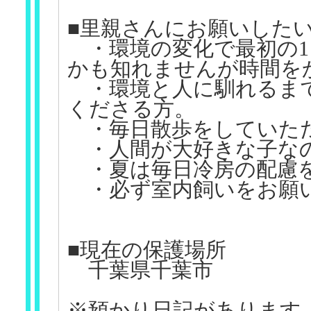
■里親さんにお願いした
・環境の変化で最初の1
かも知れませんが時間を
・環境と人に馴れるまで
くださる方。
・毎日散歩をしていた
・人間が大好きな子なの
・夏は毎日冷房の配慮
・必ず室内飼いをお願い
■現在の保護場所
千葉県千葉市
※預かり日記があります