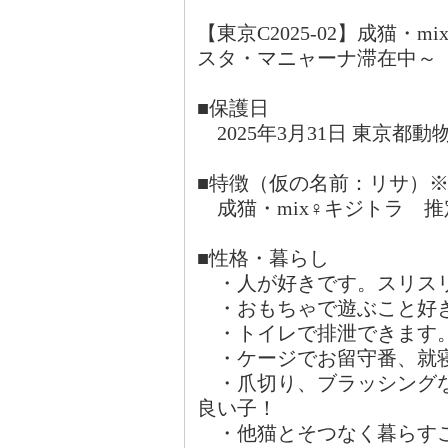
【東京C2025-02】成猫・
スタ・マニャーナ滞在中～
■保護日
2025年3月31日 東京都
■特徴（仮の名前：リサ）
成猫・mix♀キジトラ 推
■性格・暮らし
・人が好きです。スリス
・おもちゃで遊ぶこと好き
・トイレで排泄できます
・ケージでお留守番、就
・爪切り、ブラッシングな
良い子！
・他猫とそつなく暮らす