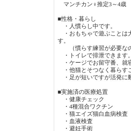
マンチカン♀推定3～4歳 
■性格・暮らし
・人慣らし中です。
・おもちゃで遊ぶことは大
す。
（慣らす練習が必要なの
・トイレで排泄できます
・ケージでお留守番、就
・他猫とそつなく暮らす
・足が短いですが活発に
■実施済の医療処置
・健康チェック
・4種混合ワ
・猫エイズ猫白血病検査
・血液
・避妊