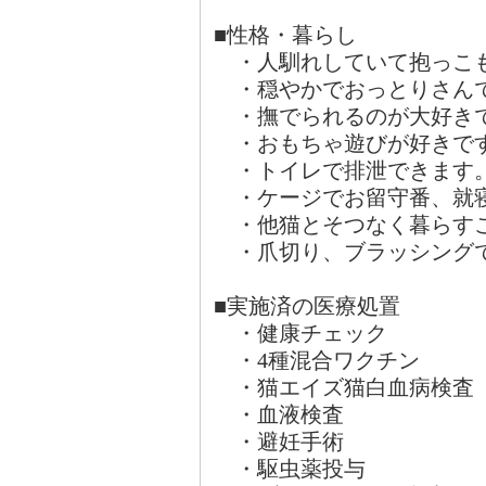
■性格・暮らし
・人馴れしていて抱っこ
・穏やかでおっとりさん
・撫でられるのが大好きで
・おもちゃ遊びが好きで
・トイレで排泄できます
・ケージでお留守番、就
・他猫とそつなく暮らす
・爪切り、ブラッシング
■実施済の医療処置
・健康チェック
・4種混合ワ
・猫エイズ猫白血病検査
・血液
・避妊
・駆虫薬投