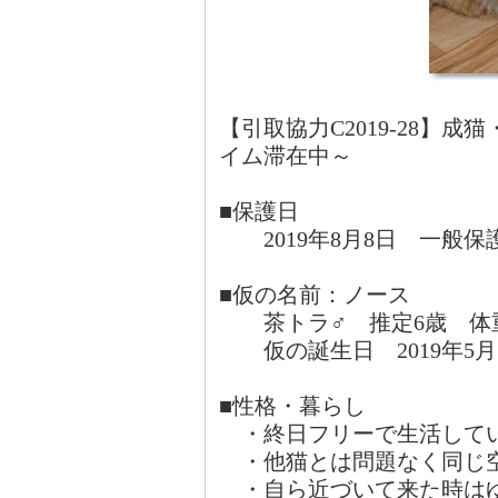
【引取協力C2019-28】
イム滞在中～
■保護日
2019年8月8日 一般保
■仮の名前：ノース
茶トラ♂ 推定6歳 体重4.9
仮の誕生日 2019年5月
■性格・暮らし
・終日フリーで生活して
・他猫とは問題なく同じ空
・自ら近づいて来た時はゆ