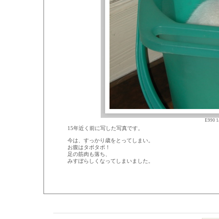
E990 1
15年近く前に写した写真です。
今は、すっかり歳をとってしまい。
お腹はタポタポ！
足の筋肉も落ち、
みすぼらしくなってしまいました。