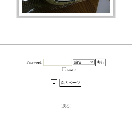
Password:
cookie
［戻る］