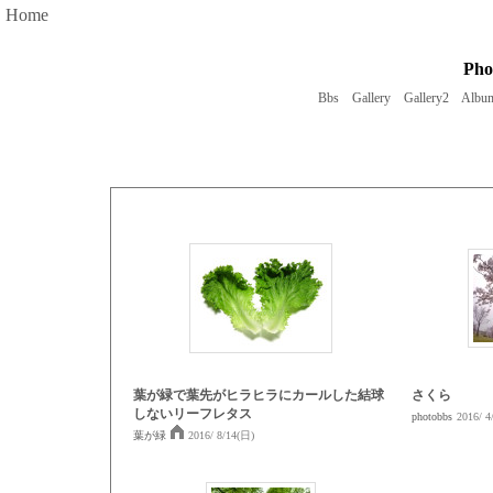
Home
Ph
Bbs
Gallery
Gallery2
Albu
葉が緑で葉先がヒラヒラにカールした結球
さくら
しないリーフレタス
photobbs
2016/ 4
葉が緑
2016/ 8/14(日)