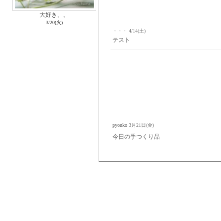
大好き。。
3/20(火)
・・・
4/14(土)
テスト
pyonko
3月21日(金)
今日の手つくり品