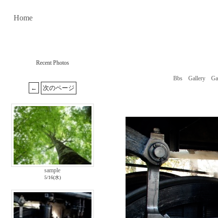
Home
Recent Photos
Bbs
Gallery
Ga
sample
5/16(水)