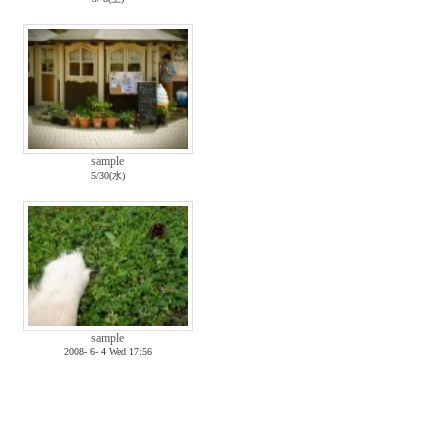
sample
5/30(水)
sample
2008- 6- 4 Wed 17:56