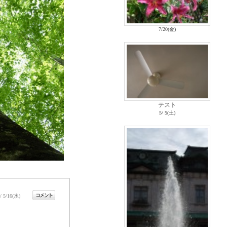
7/20(金)
テスト
5/ 5(土)
/ 5/16(水)