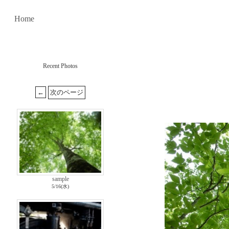
Home
Recent Photos
sample
5/16(水)