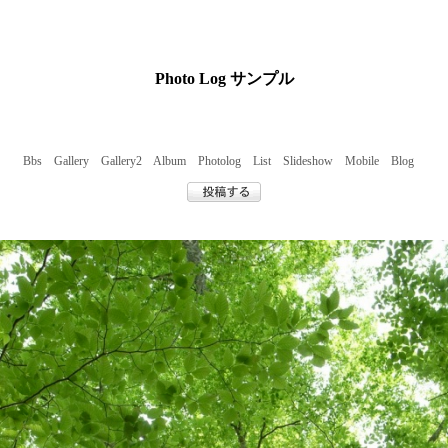
Photo Log サンプル
Bbs
Gallery
Gallery2
Album
Photolog
List
Slideshow
Mobile
Blog