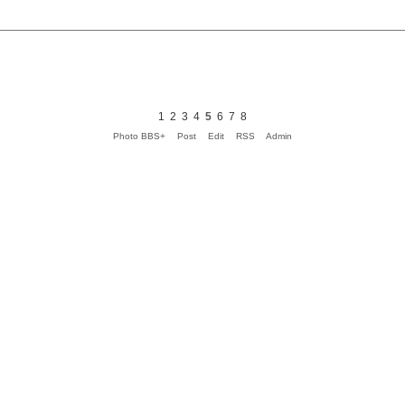
1
2
3
4
5
6
7
8
Photo BBS+
Post
Edit
RSS
Admin