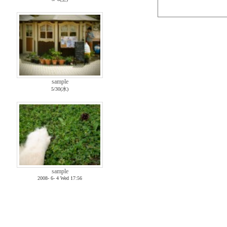
sample
5/30(水)
sample
2008- 6- 4 Wed 17:56