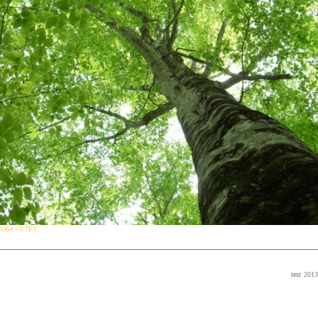
2 ISO64 +0.7EV
test
2013