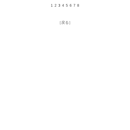
1
2
3
4
5
6
7
8
［戻る］