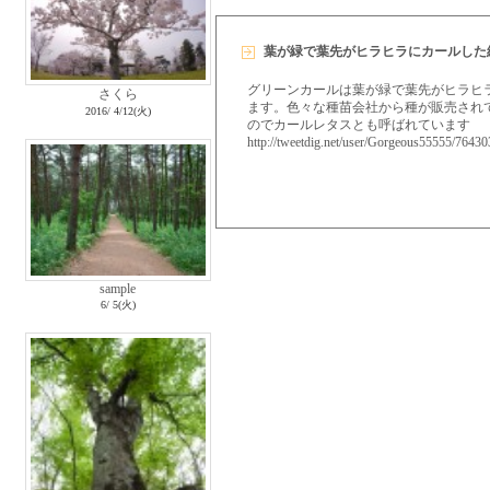
葉が緑で葉先がヒラヒラにカールした
グリーンカールは葉が緑で葉先がヒラヒ
さくら
ます。色々な種苗会社から種が販売され
2016/ 4/12(火)
のでカールレタスとも呼ばれています
http://tweetdig.net/user/Gorgeous55555/764
sample
6/ 5(火)