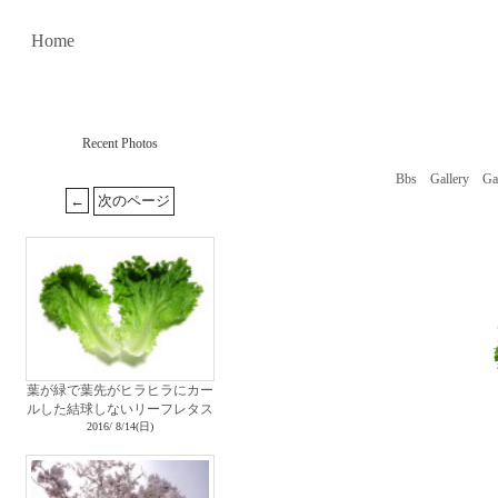
Home
Recent Photos
Bbs
Gallery
Ga
葉が緑で葉先がヒラヒラにカー
ルした結球しないリーフレタス
2016/ 8/14(日)