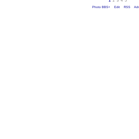
1
2
3
4
5
Photo BBS+
Edit
RSS
Ad