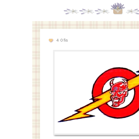
４０fis