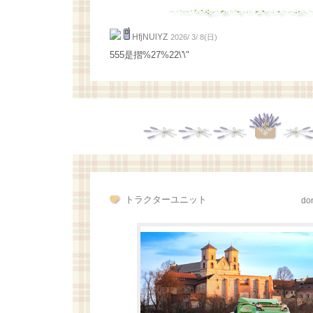
HfjNUlYZ
2026/ 3/ 8(日)
555是摺%27%22\'\"
トラクターユニット
don