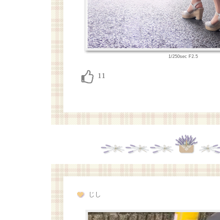
1/250sec F2.5
じし