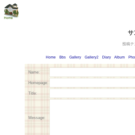
サ
投稿テ
Home
Bbs
Gallery
Gallery2
Diary
Album
Pho
Name:
Homepage:
Title:
Message: