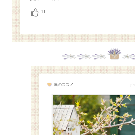
庭のスズメ
ph