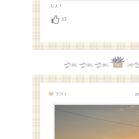
じょｌ
テスト
p