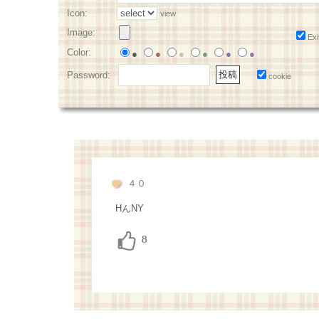
Icon:
view
Image:
Exi
Color:
●
●
●
●
●
●
Password:
cookie
４０
HんNY