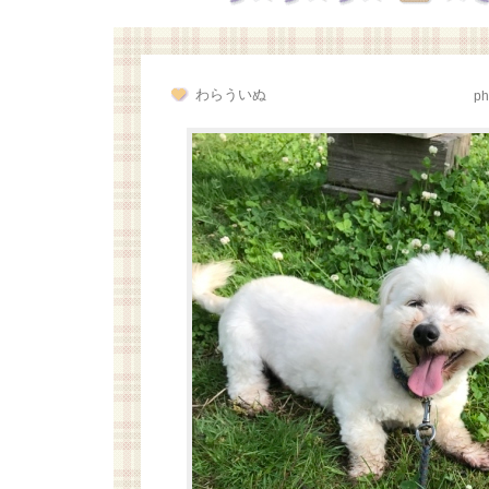
わらういぬ
ph