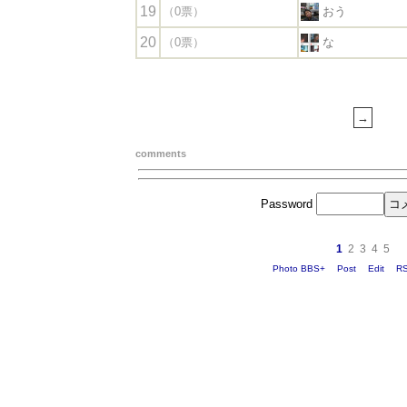
19
（0票）
おう
20
（0票）
な
comments
Password
1
2
3
4
5
Photo BBS+
Post
Edit
R