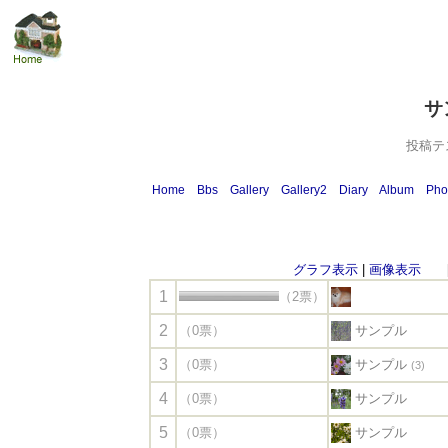
サ
投稿テ
Home
Bbs
Gallery
Gallery2
Diary
Album
Pho
グラフ表示
|
画像表示
[投
1
（2票）
2
（0票）
サンプル
3
（0票）
サンプル
(3)
4
（0票）
サンプル
5
（0票）
サンプル