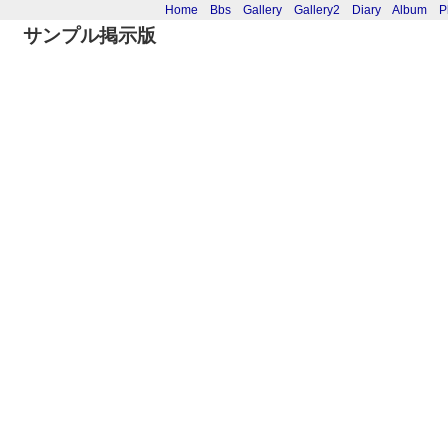
Home
Bbs
Gallery
Gallery2
Diary
Album
P
サンプル掲示版