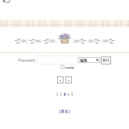
Password:
cookie
1
2
3
4
5
［戻る］