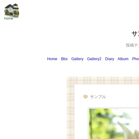
サ
投稿テ
Home
Bbs
Gallery
Gallery2
Diary
Album
Pho
サンプル