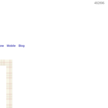
482896
how
Mobile
Blog