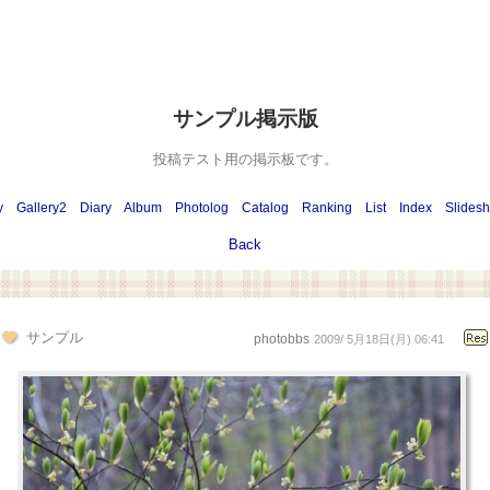
サンプル掲示版
投稿テスト用の掲示板です。
y
Gallery2
Diary
Album
Photolog
Catalog
Ranking
List
Index
Slides
Back
サンプル
photobbs
2009/ 5月18日(月) 06:41