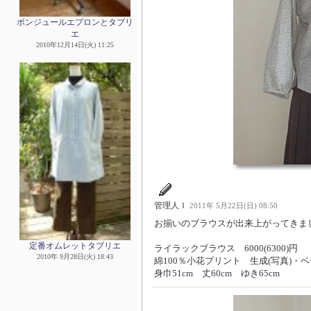
ボンジュールエプロンとタブリ
エ
2010年12月14日(火) 11:25
管理人Ｉ
2011年 5月22日(日) 08:50
お揃いのブラウスが出来上がってきま
定番オムレットタブリエ
ライラックブラウス 6000(6300)円
2010年 9月28日(火) 18:43
綿100％小花プリント 生成(写真)・
身巾51cm 丈60cm ゆき65cm