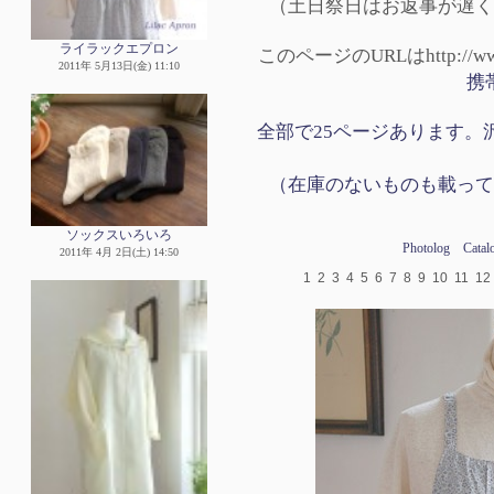
（土日祭日はお返事が遅く
ライラックエプロン
このページのURLはhttp://www.p
2011年 5月13日(金) 11:10
携
全部で25ページあります。沢
（在庫のないものも載って
ソックスいろいろ
Photolog
Catal
2011年 4月 2日(土) 14:50
1
2
3
4
5
6
7
8
9
10
11
12