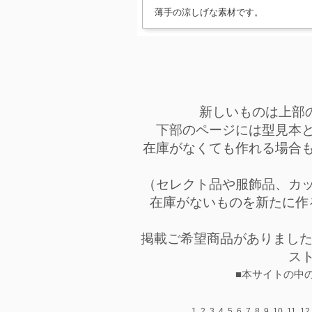
薄手の涼しげな素材です。
新しいものは上部
下部のページには型見本
在庫がなくても作れる場合
（セレクト品や服飾品、カ
在庫がないものを新たに作
掲載ご希望商品がありまし
ス
■本サイトの中
1
2
3
4
5
6
7
8
9
10
11
12