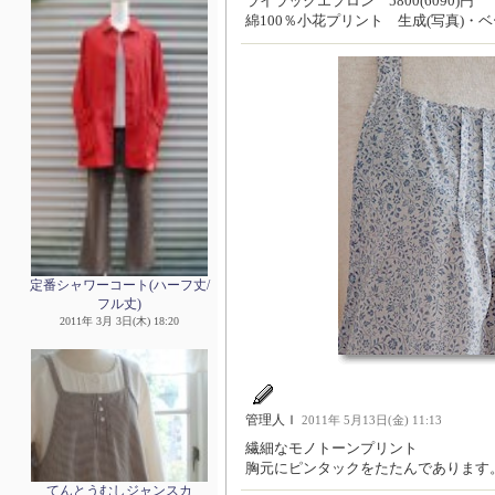
ライラックエプロン 5800(6090)円
綿100％小花プリント 生成(写真)・
定番シャワーコート(ハーフ丈/
フル丈)
2011年 3月 3日(木) 18:20
管理人Ｉ
2011年 5月13日(金) 11:13
繊細なモノトーンプリント
胸元にピンタックをたたんであります
てんとうむしジャンスカ