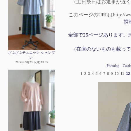
（土日祭日はお返事が遅く
このページのURLはhttp://www.p
携
全部で25ページあります。沢
（在庫のないものも載って
ざぶざぶチュニック-シャンブ
レ-
2014年 9月29日(月) 13:03
Photolog
Catal
1
2
3
4
5
6
7
8
9
10
11
12