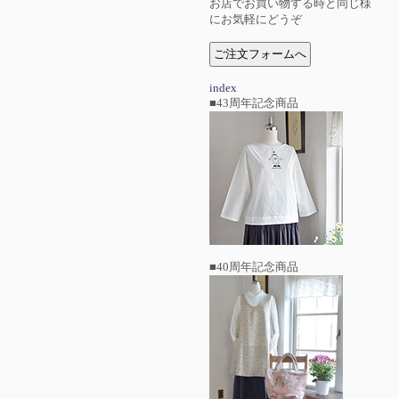
お店でお買い物する時と同じ様
にお気軽にどうぞ
index
■43周年記念商品
■40周年記念商品