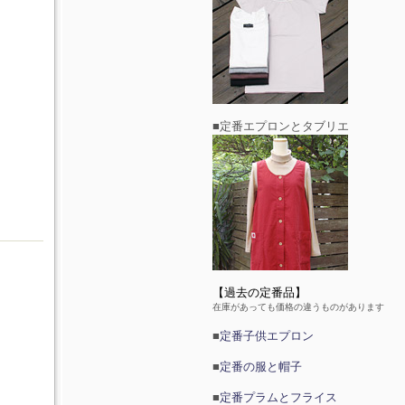
■定番エプロンとタブリエ
【過去の定番品】
在庫があっても価格の違うものがあります
■
定番子供エプロン
■
定番の服と帽子
■
定番プラムとフライス