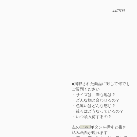
447535
■掲載された商品に対して何でも
ご質問ください
・サイズは、着心地は？
・どんな物と合わせるの？
・色違いはどんな感じ？
・後ろはどうなっているの？
・いつ頃入荷するの？
左の
ボタンを押すと書き
込み画面が現れます