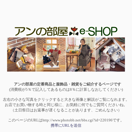
アンの部屋の定番商品と服飾品・雑貨をご紹介するページです
(消費税が5％で記入してあるものは8％に計算しなおしてください)
左右の小さな写真をクリックすると大きな画像と解説がご覧になれます。
お店でお買い物する時と同じ様に、お気軽に何でもご質問くださいね。
（土日祭日はお返事が遅くなることがあります、ごめんなさい）
このページのURLはhttp://www.photobb.net/bbs.cgi?id=220196です。
携帯にURLを送信