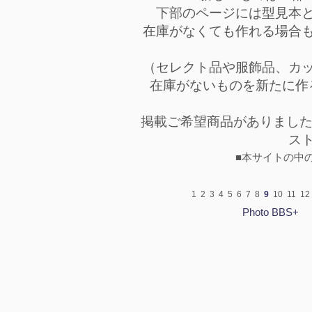
下部のページには型見本
在庫がなくても作れる場合
（セレクト品や服飾品、カ
在庫がないものを新たに作
掲載ご希望商品がありまし
ス
■本サイトの中
1
2
3
4
5
6
7
8
9
10
11
12
Photo BBS+