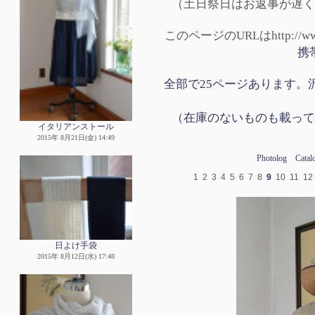
（土日祭日はお返事が遅く
このページのURLはhttp://www.p
携
全部で25ページあります。沢
（在庫のないものも載って
イタリアンストール
2015年 8月21日(金) 14:49
Photolog
Catal
1
2
3
4
5
6
7
8
9
10
11
12
日よけ手袋
2015年 8月12日(水) 17:48