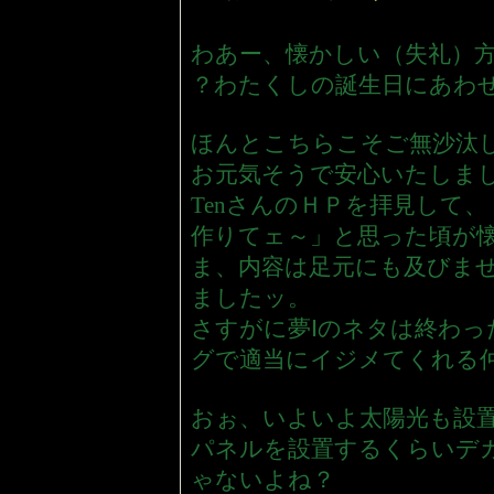
わあー、懐かしい（失礼）
？わたくしの誕生日にあわ
ほんとこちらこそご無沙汰
お元気そうで安心いたしま
TenさんのＨＰを拝見して
作りてェ～」と思った頃が
ま、内容は足元にも及びま
ましたッ。
さすがに夢Ⅰのネタは終わ
グで適当にイジメてくれる
おぉ、いよいよ太陽光も設
パネルを設置するくらいデ
ゃないよね？