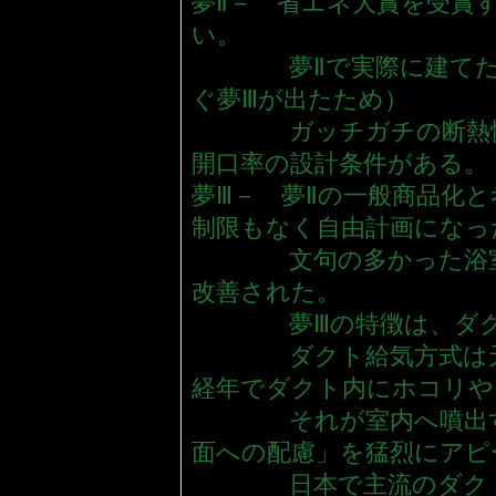
夢Ⅱ－ 省エネ大賞を受賞
い。
夢Ⅱで実際に建てた方
ぐ夢Ⅲが出たため）
ガッチガチの断熱性能
開口率の設計条件がある。
夢Ⅲ－ 夢Ⅱの一般商品化
制限もなく自由計画になっ
文句の多かった浴室な
改善された。
夢Ⅲの特徴は、ダクト
ダクト給気方式は天井
経年でダクト内にホコリや
それが室内へ噴出する
面への配慮」を猛烈にアピ
日本で主流のダクト給