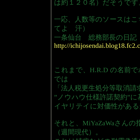
は約１２０名）だそうです
一応、人数等のソースはこ
てよ 汗）
一条仙台 総務部長の日記
http://ichijosendai.blog18.fc2.
これまで、H.R.D の名
では
「法人税更生処分等取消請
”ノウハウ仕様許諾契約”に基
イヤリテイに対価性がある
それと、MiYaZaWaさ
（週間現代）。