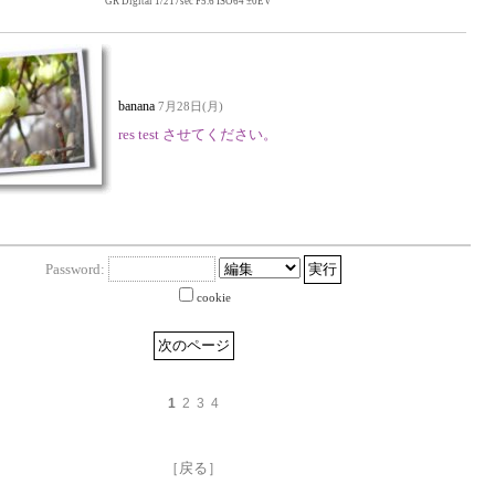
GR Digital 1/217sec F5.6 ISO64 ±0EV
banana
7月28日(月)
res test させてください。
Password:
cookie
1
2
3
4
［戻る］