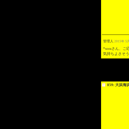
管理人
2015年 5月
*soraさん
気持ちよさそ
859: 大浜