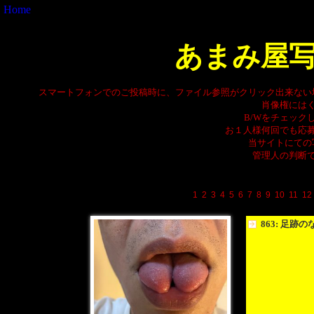
Home
あまみ屋
スマートフォンでのご投稿時に、ファイル参照がクリック出来ない
肖像権には
B/Wをチェック
お１人様何回でも応
当サイトにての
管理人の判断
1
2
3
4
5
6
7
8
9
10
11
12
863: 足跡