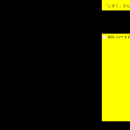
「しずく」さ
855: ハー