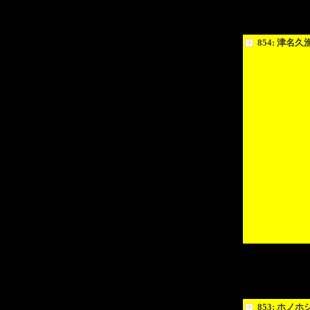
854: 津名
853: ホノ