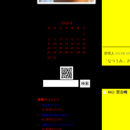
←
2026-8
→
日
月
火
水
木
金
土
1
2
3
4
5
6
7
8
9
10
11
12
13
14
15
16
17
18
19
20
21
22
23
24
25
26
27
28
29
管理人
2015年 6月
30
31
「なつうみ」
862: 宮古崎
最新のコメント
空を見上げて
by 管理人(1/12)
諸鈍の空を切り取る
by 管理人(12/9)
夕映えのトックリキワタ
by 管理人(12/9)