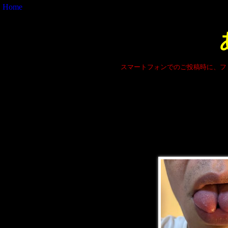
Home
スマートフォンでのご投稿時に、フ