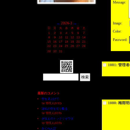
Message:
←
2026-3
→
Image:
日
月
火
水
木
金
土
Color:
1
2
3
4
5
6
7
8
9
10
11
12
13
14
Password:
15
16
17
18
19
20
21
22
23
24
25
26
27
28
29
30
31
1081: 管
最新のコメント
空を見上げて
1080: 梅雨
by 管理人(1/12)
諸鈍の空を切り取る
by 管理人(12/9)
夕映えのトックリキワタ
by 管理人(12/9)
かくれんぼ