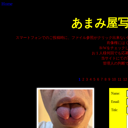
Home
あまみ屋
スマートフォンでのご投稿時に、ファイル参照がクリック出来ない
肖像権には
B/Wをチェック
お１人様何回でも応
当サイトにての
管理人の判断
1
2
3
4
5
6
7
8
9
10
11
12
Name:
Email:
Title: