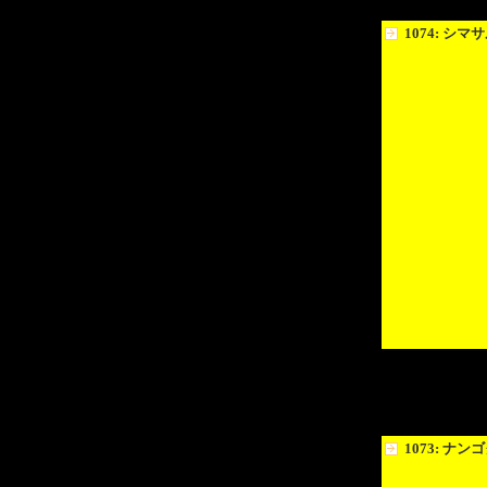
1074: シ
1073: ナ