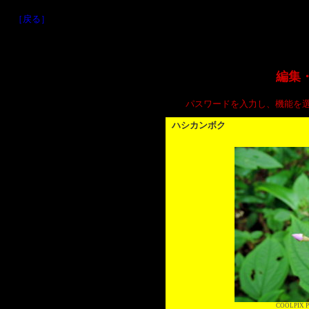
［戻る］
編集
パスワードを入力し、機能を
ハシカンボク
COOLPIX P